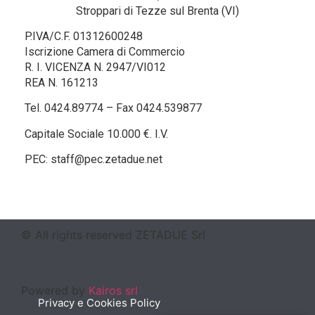
Stroppari di Tezze sul Brenta (VI)
P.IVA/C.F. 01312600248
Iscrizione Camera di Commercio
R. I. VICENZA N. 2947/VI012
REA N. 161213
Tel. 0424.89774 – Fax 0424.539877
Capitale Sociale 10.000 €. I.V.
PEC: staff@pec.zetadue.net
© All rights reserved ZETADUE Srl​
Powered by
Kairos srl
Privacy e Cookies Policy